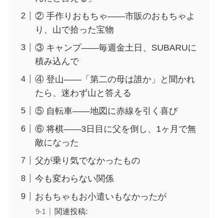
② 手作りおもちゃ——市販のおもちゃよ
り、山で拾った宝物
③ キャンプ——毎週金土日、SUBARUに
積み込んで
④ 登山——「第二の母は誰か」と聞かれ
たら、迷わず山と答える
⑤ 自転車——地図に赤線を引く喜び
⑥ 将棋——3日目に父を倒し、1ヶ月で無
敵になった
父が乗り気でなかったもの
今も変わらない関係
おもちゃもお小遣いもなかったが
関連投稿: