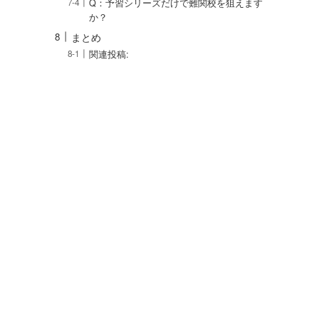
Q：予習シリーズだけで難関校を狙えます
か？
まとめ
関連投稿: