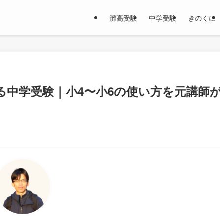
灘高受験
中学受験
きのくに
る中学受験｜小4〜小6の使い方を元講師