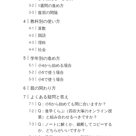
1週間の進め方
復習の間隔
教科別の使い方
算数
国語
理科
社会
学年別の進め方
小4から始める場合
小5で使う場合
小6で使う場合
親の関わり方
よくある疑問と答え
Q：小5から始めても間に合いますか？
Q：進学くらぶ（四谷大塚のオンライン授
業）と組み合わせるべきですか？
Q：ノートに解くか、裁断してコピーする
か、どちらがいいですか？